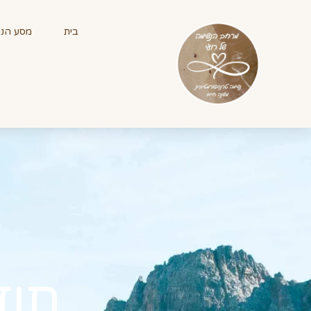
ילוג
תוכן
בית
מסע הנש
תוד