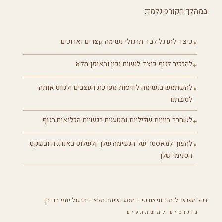
במהלך הקורס נלמד:
כיצד לתרגל לבד תרגולי נשימה קצרים וארוכים
✦
להזכיר לגוף כיצד לנשום נכון ובאופן מלא
✦
להשתמש בנשימה לוויסות מערכת העצבים ולנווט אותה
✦
לטובתנו
לשחרר חוויות שליליות ומטענים רגשיים הכלואים בגוף
✦
להפוך למאסטר של הנשימה שלך ולשלוט באנרגיה ובשקט
✦
הפנימי שלך
בכל מפגש: לימוד תיאורטי + מסע נשימה מלא + תרגול יומי מודרך
בונוסים למשתתפים